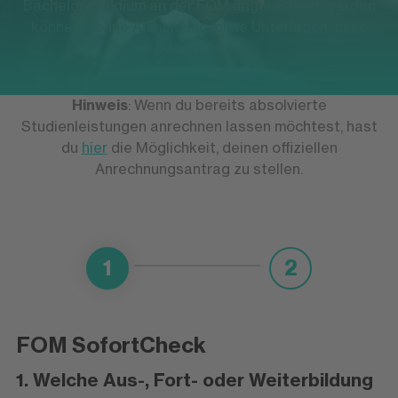
Bachelor-Studium an der FOM angerechnet werden
können – ohne Anmeldung, ohne Unterlagen, ohne
Wartezeit.
Hinweis
: Wenn du bereits absolvierte
Studienleistungen anrechnen lassen möchtest, hast
du
hier
die Möglichkeit, deinen offiziellen
Anrechnungsantrag zu stellen.
1
2
FOM SofortCheck
1. Welche Aus-, Fort- oder Weiterbildung