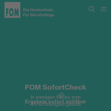
FOM SofortCheck
In wenigen Klicks zum
Ergebnis sofort sichtbar
Anrechnungsergebnis