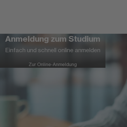
Anmeldung zum Studium
Weitere Informationen zur FOM
Einfach und schnell online anmelden
Hochschule
Zur Online-Anmeldung
Eine Hochschule besonderen Formats
Mehr Infos