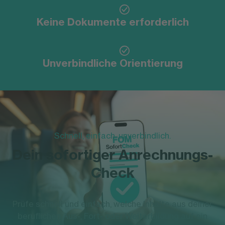
Keine Dokumente erforderlich
Unverbindliche Orientierung
Schnell, einfach, unverbindlich.
Dein sofortiger Anrechnungs-
Check
Prüfe schnell und einfach, welche Inhalte aus deiner
beruflichen Aus-, Fort- oder Weiterbildung auf ein